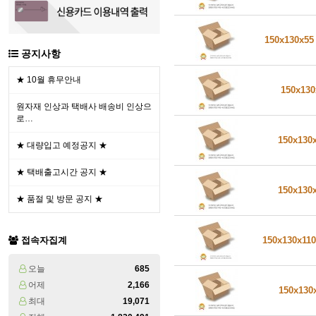
150x130x5
공지사항
★ 10월 휴무안내
150x13
원자재 인상과 택배사 배송비 인상으
로…
150x130
★ 대량입고 예정공지 ★
★ 택배출고시간 공지 ★
150x130
★ 품절 및 방문 공지 ★
150x130x11
접속자집계
오늘
685
어제
2,166
150x130
최대
19,071