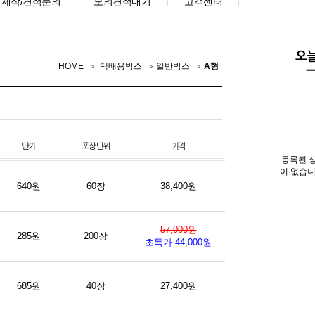
제작/견적문의
모의견적내기
고객센터
HOME
택배용박스
일반박스
A형
등록된 
이 없습니
640원
60장
38,400원
57,000원
285원
200장
초특가 44,000원
685원
40장
27,400원