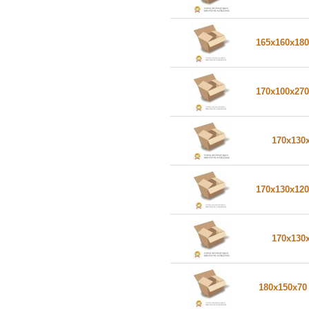
165x160x18
170x100x27
170x130
170x130x12
170x130
180x150x7