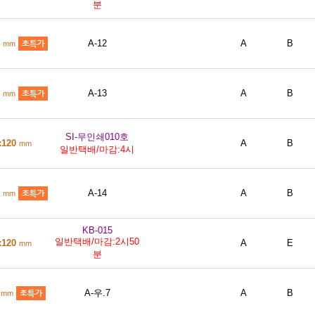
분
0
A-12
A
B
mm
0
A-13
A
B
mm
SI-무인쇄010호
x120
A
B
mm
일반택배/마감:4시
0
A-14
A
B
mm
KB-015
일반택배/마감:2시50
x120
A
E
mm
분
0
A-우.7
A
B
mm