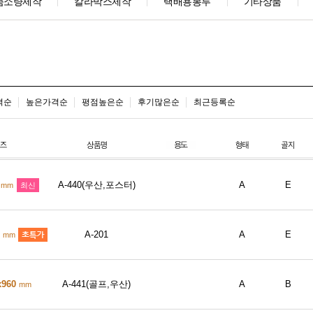
춤소량제작
칼라박스제작
택배용봉투
기타상품
격순
높은가격순
평점높은순
후기많은순
최근등록순
0
A-440(우산,포스터)
A
E
mm
최신
0
A-201
A
E
mm
x960
A-441(골프,우산)
A
B
mm