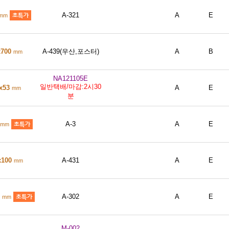
A-321
A
E
mm
x700
A-439(우산,포스터)
A
B
mm
NA121105E
일반택배/마감:2시30
0x53
A
E
mm
분
A-3
A
E
mm
x100
A-431
A
E
mm
0
A-302
A
E
mm
M-002