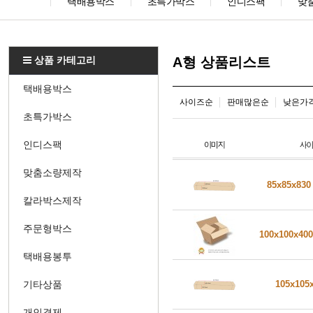
택배용박스
초특가박스
인디스팩
맞
상품 카테고리
A형 상품리스트
택배용박스
사이즈순
판매많은순
낮은가
초특가박스
인디스팩
맞춤소량제작
85x85x83
칼라박스제작
주문형박스
100x100x40
택배용봉투
기타상품
105x105
개인결제