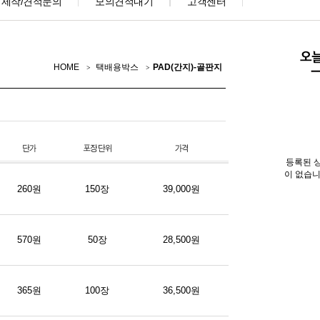
제작/견적문의
모의견적내기
고객센터
HOME
택배용박스
PAD(간지)-골판지
등록된 
이 없습니
260원
150장
39,000원
570원
50장
28,500원
365원
100장
36,500원