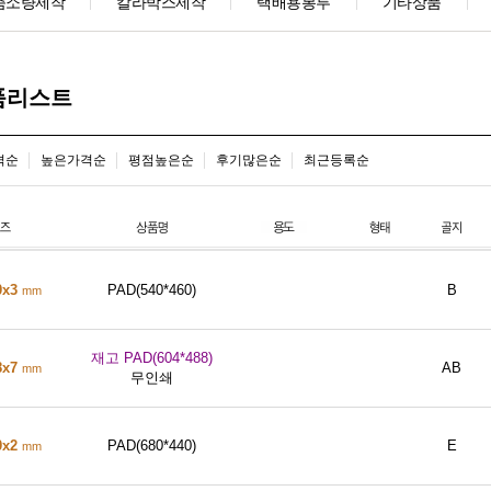
춤소량제작
칼라박스제작
택배용봉투
기타상품
상품리스트
격순
높은가격순
평점높은순
후기많은순
최근등록순
0x3
PAD(540*460)
B
mm
재고 PAD(604*488)
8x7
AB
mm
무인쇄
0x2
PAD(680*440)
E
mm