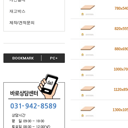
780x54
재고박스
제작/견적문의
820x55
880x69
1000x7
1120x8
1300x10