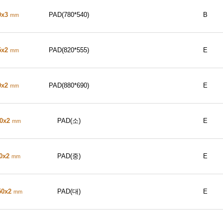
0x3
PAD(780*540)
B
mm
5x2
PAD(820*555)
E
mm
0x2
PAD(880*690)
E
mm
00x2
PAD(소)
E
mm
50x2
PAD(중)
E
mm
50x2
PAD(대)
E
mm