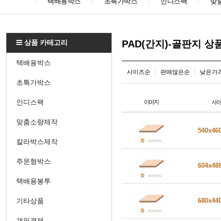
택배용박스
초특가박스
인디스팩
맞
상품 카테고리
PAD(간지)-골판지 
택배용박스
사이즈순
판매많은순
낮은가
초특가박스
인디스팩
맞춤소량제작
540x46
칼라박스제작
주문형박스
604x48
택배용봉투
기타상품
680x44
개인결제