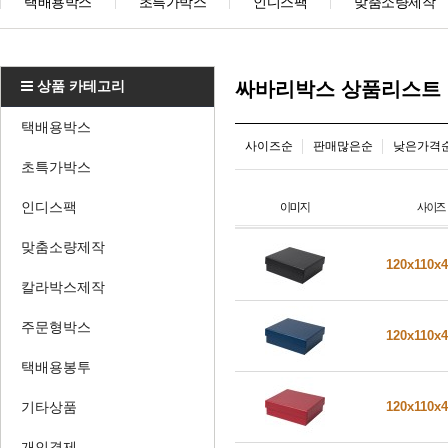
택배용박스
초특가박스
인디스팩
맞춤소량제작
상품 카테고리
싸바리박스 상품리스트
택배용박스
사이즈순
판매많은순
낮은가격
초특가박스
인디스팩
맞춤소량제작
120x110x
칼라박스제작
주문형박스
120x110x
택배용봉투
기타상품
120x110x
개인결제